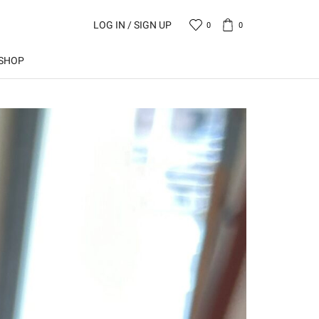
LOG IN / SIGN UP
0
0
SHOP