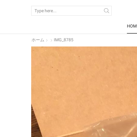
SEARCH
INPUT
HOM
ホーム
IMG_8785