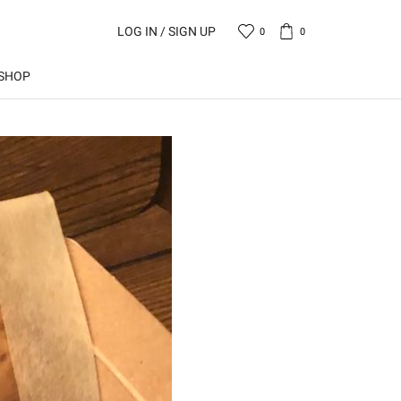
LOG IN / SIGN UP
0
0
SHOP